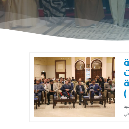
ة
ت
ة
افية