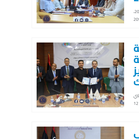
عُقد بديوان وزارة التخطيط ظهر اليوم الأحد الموافق 17 أغسطس 2025،
ة
ة
ز
طني
ي