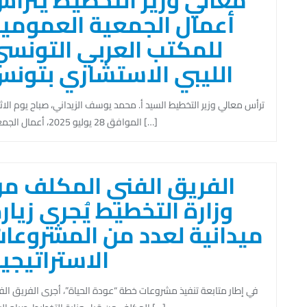
معالي وزير التخطيط يترأ
أعمال الجمعية العمومي
للمكتب العربي التونس
الليبي الاستشاري بتون
ترأس معالي وزير التخطيط السيد أ. محمد يوسف الزيداني، صباح يوم الاث
الموافق 28 يوليو 2025، أعمال الجمعية […]
الفريق الفني المكلف م
وزارة التخطيط يُجري زيار
ميدانية لعدد من المشروعا
الاستراتيجي
في إطار متابعة تنفيذ مشروعات خطة “عودة الحياة”، أجرى الفريق ال