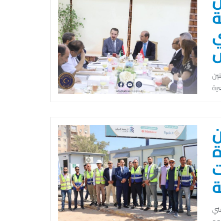
س
ة
ي
س
نين
ن
ة
ت
ة
فني