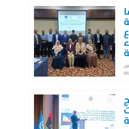
ا
ة
ع
ء
ة
نين
ج
ت
)