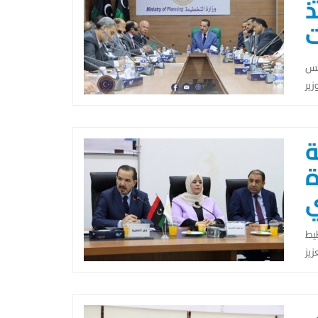
ذ
ت
ليوم الاثنين 11 أغسطس
ة
ة
هد التخطيط