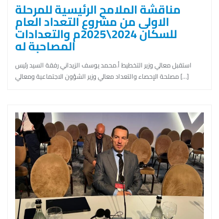
مناقشة الملامح الرئيسية للمرحلة
الاولى من مشروع التعداد العام
للسكان 2024\2025م والتعدادات
المصاحبة له
استقبل معالي وزير التخطيط أ.محمد يوسف الزيداني رفقة السيد رئيس
مصلحة الإحصاء والتعداد معالي وزير الشؤون الاجتماعية ومعالي […]