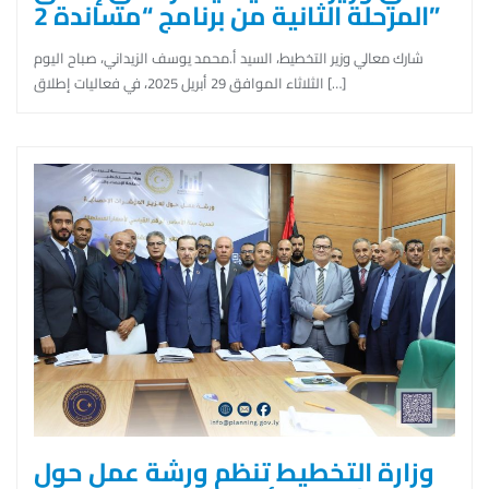
المرحلة الثانية من برنامج “مساندة 2”
شارك معالي وزير التخطيط، السيد أ.محمد يوسف الزيداني، صباح اليوم
الثلاثاء الموافق 29 أبريل 2025، في فعاليات إطلاق […]
وزارة التخطيط تنظم ورشة عمل حول