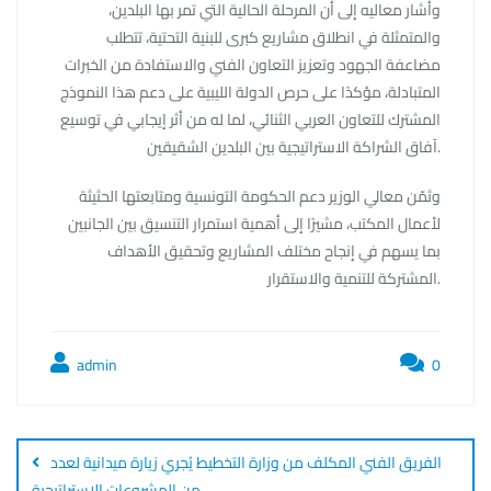
وأشار معاليه إلى أن المرحلة الحالية التي تمر بها البلدين،
والمتمثلة في انطلاق مشاريع كبرى للبنية التحتية، تتطلب
مضاعفة الجهود وتعزيز التعاون الفني والاستفادة من الخبرات
المتبادلة، مؤكدًا على حرص الدولة الليبية على دعم هذا النموذج
المشترك للتعاون العربي الثنائي، لما له من أثر إيجابي في توسيع
آفاق الشراكة الاستراتيجية بين البلدين الشقيقين.
وثمّن معالي الوزير دعم الحكومة التونسية ومتابعتها الحثيثة
لأعمال المكتب، مشيرًا إلى أهمية استمرار التنسيق بين الجانبين
بما يسهم في إنجاح مختلف المشاريع وتحقيق الأهداف
المشتركة للتنمية والاستقرار.
admin
0
Post
navigation
الفريق الفني المكلف من وزارة التخطيط يُجري زيارة ميدانية لعدد
من المشروعات الاستراتيجية