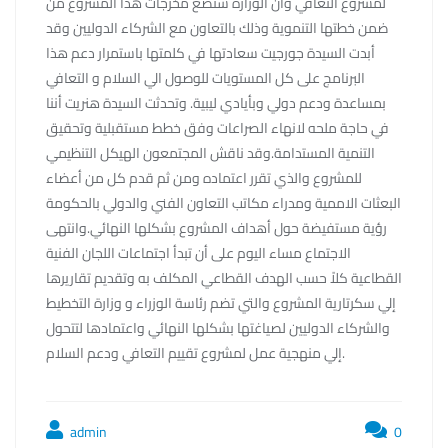
لمشروع التعافي وأن الوزارة ستضع مخرجات هذا المشروع من
ضمن خطتها التنموية وذلك بالتعاون مع الشركاء الدوليين وقد
أبدت السيدة جورجيت سعادتها في كلمتها باستمرار دعم هذا
البرنامج على كل المستويات للوصول الي السلام و التعافي
بمساعدة ودعم دولي وبأيادي ليبية. وتحدثت السيدة هنريت أننا
في حاجة ملحه لانهاء الصراعات وفق خطط مستقبلية وتحقيق
التنمية المستدامة.وقد ناقش المجتمعون الهيكل التنظيمي
للمشروع والذي تقرر اعتماده ومن ثم قدم كل من أعضاء
البعثات الاممية ومدراء مكاتب التعاون الفني والدولي بالحكومة
رؤية مستفيضة حول أهداف المشروع بشكلها النهائي.وانتهى
الاجتماع مساء اليوم على أن تبدأ اجتماعات اللجان الفنية
القطاعية كلاً حسب الهدف القطاعي المكلف به وتقديم تقاريرها
إلي سكرتارية المشروع والتي تضم رئاسة الوزراء و وزارة التخطيط
والشركاء الدوليين لصياغتها بشكلها النهائي واعتمادها لتتحول
إلي منهجية عمل لمشروع تقييم التعافي ودعم السلام.
admin
0