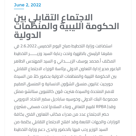
June 2, 2022
الاجتماع التقابلي بين
الحكومة الليبية والمنظمات
الدولية
استضافت وزارة التخطيط صباح اليوم الخميس 2.6.2022 في
مقرها الرئيسي بالظهرة وتحت رعاية السيد وزيــــــر التخطيط
المكلف أ.محمد يوسف الزيــــداني و السيد المهندس الطاهر
الباعور مدير إدارة التعاون الدولي برئاسة الوزراء الاجتماع التقابلي
بين الحكومة الليبية والمنظمات الدولية بحضور كلاً من السيدة
جورجيت غانيون منسق الشؤون الانسانية و المنسق المقيم
للامم المتحدة والسيدة هنريت ڤون كالتنبورن ستاتشو ممثل
مجموعة البنك الدولي وخوسيه ساباديل سفير الاتحاد الاوروبي
تحت مسمى مشروع (تقييم التعافي وبناء السلام RPBA )وقد
حضر الاجتماع عدد من مدراء مكاتب التعاون الفني بكافة
الوزارات والجهات التابعة.وقد افتتح الاجتماع التقابلي بكلمة من
السيد الوزير رحب فيها بالحضور وابدى دعم وزارة التخطيط