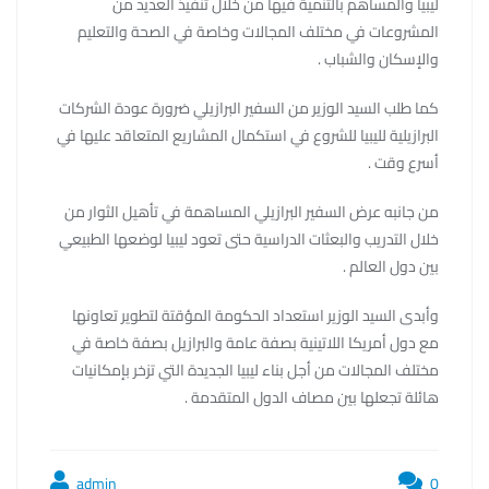
ليبيا والمساهم بالتنمية فيها من خلال تنفيذ العديد من
المشروعات في مختلف المجالات وخاصة في الصحة والتعليم
والإسكان والشباب .
كما طلب السيد الوزير من السفير البرازيلي ضرورة عودة الشركات
البرازيلية لليبيا للشروع في استكمال المشاريع المتعاقد عليها في
أسرع وقت .
من جانبه عرض السفير البرازيلي المساهمة في تأهيل الثوار من
خلال التدريب والبعثات الدراسية حتى تعود ليبيا لوضعها الطبيعي
بين دول العالم .
وأبدى السيد الوزير استعداد الحكومة المؤقتة لتطوير تعاونها
مع دول أمريكا اللاتينية بصفة عامة والبرازيل بصفة خاصة في
مختلف المجالات من أجل بناء ليبيا الجديدة التي تزخر بإمكانيات
هائلة تجعلها بين مصاف الدول المتقدمة .
admin
0